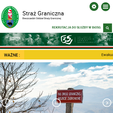
Straż Graniczna
Bieszczadzki Oddział Straży Granicznej
REKRUTACJA DO SŁUŻBY W BiOSG
WAŻNE :
Ewakuacj