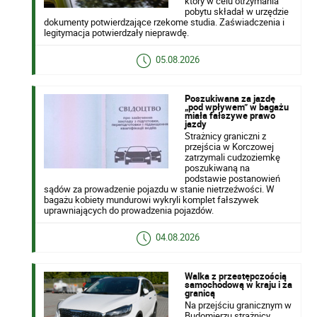
który w celu otrzymania
pobytu składał w urzędzie
dokumenty potwierdzające rzekome studia. Zaświadczenia i
legitymacja potwierdzały nieprawdę.
05.08.2026
Poszukiwana za jazdę
„pod wpływem” w bagażu
miała fałszywe prawo
jazdy
Strażnicy graniczni z
przejścia w Korczowej
zatrzymali cudzoziemkę
poszukiwaną na
podstawie postanowień
sądów za prowadzenie pojazdu w stanie nietrzeźwości. W
bagażu kobiety mundurowi wykryli komplet fałszywek
uprawniających do prowadzenia pojazdów.
04.08.2026
Walka z przestępczością
samochodową w kraju i za
granicą
Na przejściu granicznym w
Budomierzu strażnicy