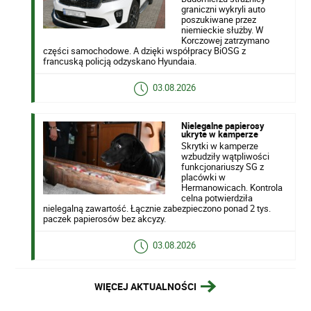
graniczni wykryli auto
poszukiwane przez
niemieckie służby. W
Korczowej zatrzymano
części samochodowe. A dzięki współpracy BiOSG z
francuską policją odzyskano Hyundaia.
03.08.2026
Nielegalne papierosy
ukryte w kamperze
Skrytki w kamperze
wzbudziły wątpliwości
funkcjonariuszy SG z
placówki w
Hermanowicach. Kontrola
celna potwierdziła
nielegalną zawartość. Łącznie zabezpieczono ponad 2 tys.
paczek papierosów bez akcyzy.
03.08.2026
WIĘCEJ AKTUALNOŚCI