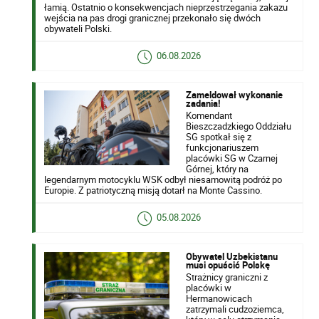
łamią. Ostatnio o konsekwencjach nieprzestrzegania zakazu
wejścia na pas drogi granicznej przekonało się dwóch
obywateli Polski.
06.08.2026
Zameldował wykonanie
zadania!
Komendant
Bieszczadzkiego Oddziału
SG spotkał się z
funkcjonariuszem
placówki SG w Czarnej
Górnej, który na
legendarnym motocyklu WSK odbył niesamowitą podróż po
Europie. Z patriotyczną misją dotarł na Monte Cassino.
05.08.2026
Obywatel Uzbekistanu
musi opuścić Polskę
Strażnicy graniczni z
placówki w
Hermanowicach
zatrzymali cudzoziemca,