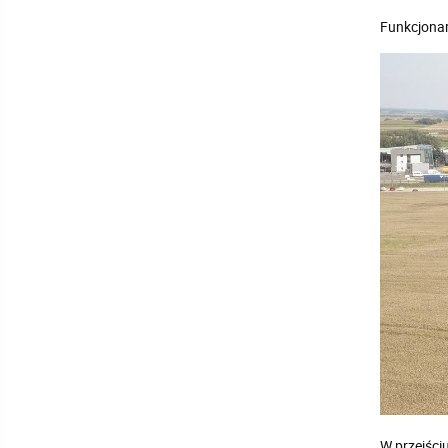
Funkcjonar
W przejści