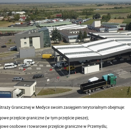
traży Granicznej w Medyce swoim zasięgiem terytorialnym obejmuje:
owe przejście graniczne (w tym przejście piesze);
ejowe osobowe i towarowe przejście graniczne w Przemyślu;