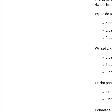
dwóch kie
Wjazd do R
6 p
2 p
2 p
Wyjazd z R
5 p
1 p
3 p
Liczba pas
Kier
Kier
Ponadto f