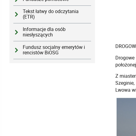
Tekst łatwy do odczytania
(ETR)
Informacje dla osób
niesłyszących
DROGOWE
Fundusz socjalny emerytów i
rencistów BiOSG
Drogowe 
położonej
Z miastem
Szeginie,
Lwowa wi