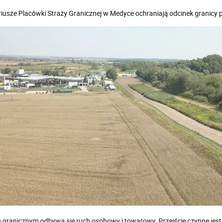
iusze Placówki Straży Granicznej w Medyce ochraniają odcinek granicy
u granicznym odbywa się ruch osobowy i towarowy. Przejście czynne je