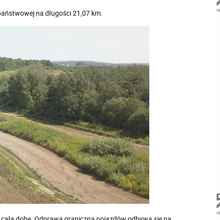
 państwowej na długości 21,07 km.
st całą dobę. Odprawa graniczna pojazdów odbywa się na