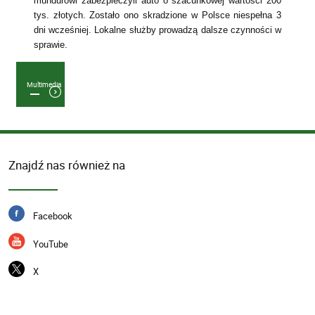
mundurowi zabezpieczyli auto o szacunkowej wartości 200
tys. złotych. Zostało ono skradzione w Polsce niespełna 3
dni wcześniej. Lokalne służby prowadzą dalsze czynności w
sprawie.
Multimedia
Znajdź nas również na
Facebook
YouTube
X