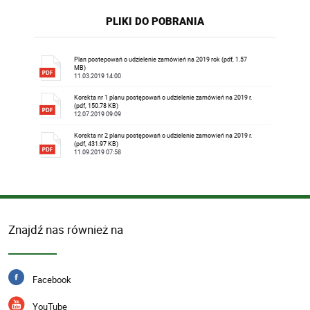
PLIKI DO POBRANIA
Plan postepowań o udzielenie zamówień na 2019 rok (pdf, 1.57
MB)
11.03.2019 14:00
Korekta nr 1 planu postępowań o udzielenie zamówień na 2019 r.
(pdf, 150.78 KB)
12.07.2019 09:09
Korekta nr 2 planu postępowań o udzielenie zamowień na 2019 r.
(pdf, 431.97 KB)
11.09.2019 07:58
Znajdź nas również na
Facebook
YouTube