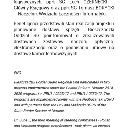
logistycznych, ppłk SG Lech CZERNECKI –
Główny Księgowy oraz ppłk SG Tomasz BORYCKI
– Naczelnik Wydziału Łączności i Informatyki.
Beneficjenci przedstawili stan realizacji projektu i
planowane dostawy sprzętu. Bieszczadzki
Oddział SG poinformował o zrealizowanych
dostawach zestawów nadzoru optyczno-
elektronicznego oraz o podpisaniu umowy na
dostawę kamer termowizyjnych.
ENG
Bieszczadzki Border Guard Regional Unit participates in two
projects implemented under the Poland-Belarus-Ukraine 2014-
2020 program, i.e. PBU1 / 0205/17 and PBU1 / 0239/17. The
programs are implemented jointly with the Nadbużański BGRU
and with partners from the Lviv and Mościcki BGRU of the
State Border Service of Ukraine.
On June 5, the third meeting of steering committees - Polish
and Ukrainian program beneficiaries - took place via Internet