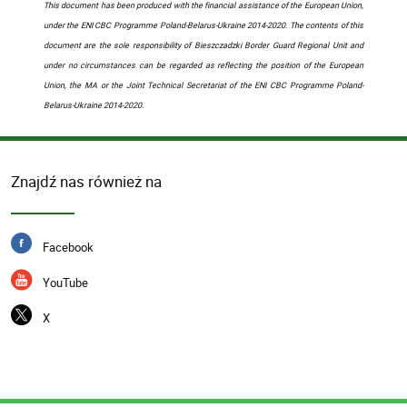
This document has been produced with the financial assistance of the European Union,
under the ENI CBC Programme Poland-Belarus-Ukraine 2014-2020. The contents of this
document are the sole responsibility of Bieszczadzki Border Guard Regional Unit and
under no circumstances can be regarded as reflecting the position of the European
Union, the MA or the Joint Technical Secretariat of the ENI CBC Programme Poland-
Belarus-Ukraine 2014-2020.
Znajdź nas również na
Facebook
YouTube
X