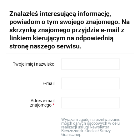
Znalazłeś interesującą informację,
powiadom o tym swojego znajomego. Na
skrzynkę znajomego przyjdzie e-mail z
linkiem kierującym na odpowiednią
stronę naszego serwisu.
Twoje imię i nazwisko
E-mail
Adres e-mail
znajomego
*
Wyrażam zgodę na przetwarzanie
moich danych osobowych w celu
realizacji usługi Newsletter
Bieszczadzki Oddział Straży
Granicznej.