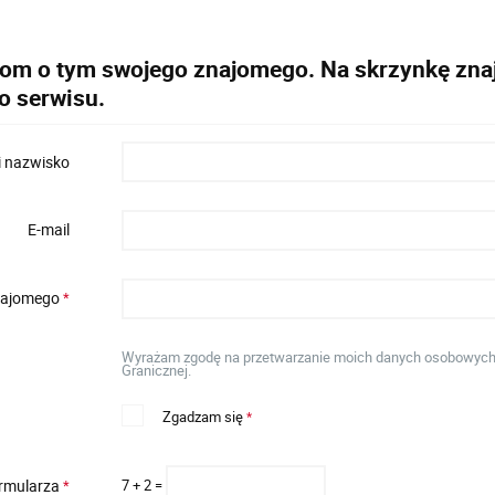
dom o tym swojego znajomego. Na skrzynkę znaj
o serwisu.
i nazwisko
E-mail
znajomego
*
Wyrażam zgodę na przetwarzanie moich danych osobowych w 
Granicznej.
Zgadzam się
*
ormularza
7 + 2 =
*