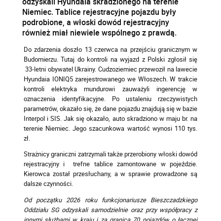
odzyskali Hyundaia skradzionego na terenie
Niemiec. Tablice rejestracyjne pojazdu były
podrobione, a włoski dowód rejestracyjny
również miał niewiele wspólnego z prawdą.
Do zdarzenia doszło 13 czerwca na przejściu granicznym w
Budomierzu. Tutaj do kontroli na wyjazd z Polski zgłosił się
33-letni obywatel Ukrainy. Cudzoziemiec przewoził na lawecie
Hyundaia IONIQ5 zarejestrowanego we Włoszech. W trakcie
kontroli elektryka mundurowi zauważyli ingerencję w
oznaczenia identyfikacyjne. Po ustaleniu rzeczywistych
parametrów, okazało się, że dane pojazdu znajdują się w bazie
Interpol i SIS. Jak się okazało, auto skradziono w maju br. na
terenie Niemiec. Jego szacunkowa wartość wynosi 110 tys.
zł.
Strażnicy graniczni zatrzymali także przerobiony włoski dowód
rejestracyjny i trefne tablice zamontowane w pojeździe.
Kierowca został przesłuchany, a w sprawie prowadzone są
dalsze czynności.
Od początku 2026 roku funkcjonariusze Bieszczadzkiego
Oddziału SG odzyskali samodzielnie oraz przy współpracy z
innymi służbami w kraju i za granicą
70 pojazdów
o łącznej